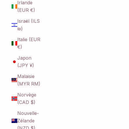
Irlande
(EUR €)
Israël (ILS
₪)
Italie (EUR
€)
Japon
(JPY ¥)
Malaisie
(MYR RM)
Norvège
(CAD $)
Nouvelle-
Zélande
(NZD $)