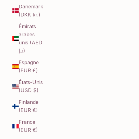
Danemark
(DKK kr.)
Émirats
arabes
unis (AED
د.إ)
Espagne
(EUR €)
États-Unis
(USD $)
Finlande
(EUR €)
France
(EUR €)