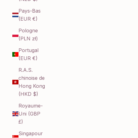
Pays-Bas
(EUR €)
Pologne
(PLN zł)
Portugal
(EUR €)
R.A.S.
chinoise de
Hong Kong
(HKD $)
Royaume-
Uni (GBP
£)
Singapour