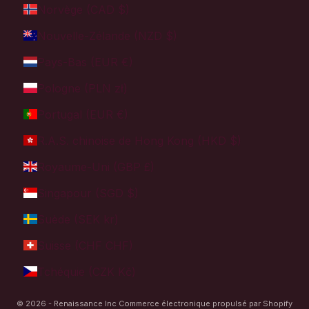
Norvège (CAD $)
Nouvelle-Zélande (NZD $)
Pays-Bas (EUR €)
Pologne (PLN zł)
Portugal (EUR €)
R.A.S. chinoise de Hong Kong (HKD $)
Royaume-Uni (GBP £)
Singapour (SGD $)
Suède (SEK kr)
Suisse (CHF CHF)
Tchéquie (CZK Kč)
© 2026 - Renaissance Inc
Commerce électronique propulsé par Shopify