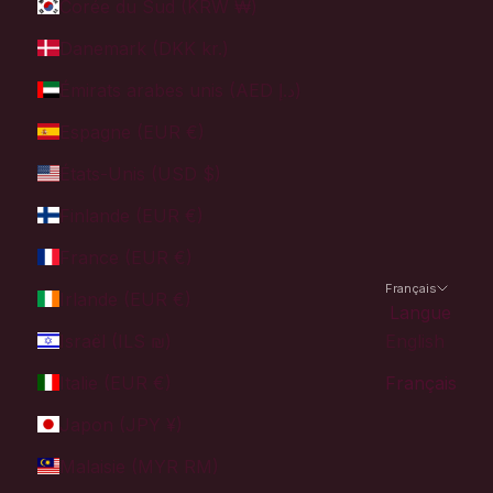
Corée du Sud (KRW ₩)
Danemark (DKK kr.)
Émirats arabes unis (AED د.إ)
Espagne (EUR €)
États-Unis (USD $)
Finlande (EUR €)
France (EUR €)
Français
Irlande (EUR €)
Langue
Israël (ILS ₪)
English
Italie (EUR €)
Français
Japon (JPY ¥)
Malaisie (MYR RM)