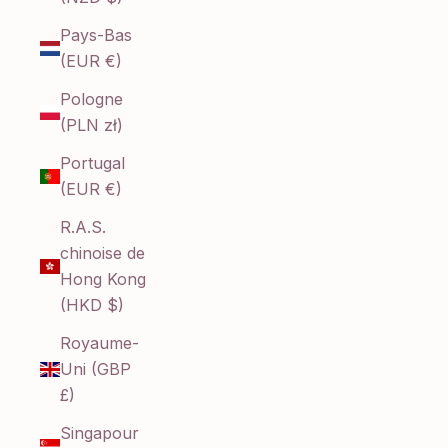
Pays-Bas
(EUR €)
Pologne
(PLN zł)
Portugal
(EUR €)
R.A.S.
chinoise de
Hong Kong
(HKD $)
Royaume-
Uni (GBP
£)
Singapour