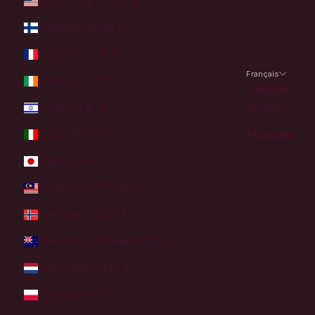
États-Unis (USD $)
Finlande (EUR €)
France (EUR €)
Français
Irlande (EUR €)
Langue
Israël (ILS ₪)
English
Italie (EUR €)
Français
Japon (JPY ¥)
Malaisie (MYR RM)
Norvège (CAD $)
Nouvelle-Zélande (NZD $)
Pays-Bas (EUR €)
Pologne (PLN zł)