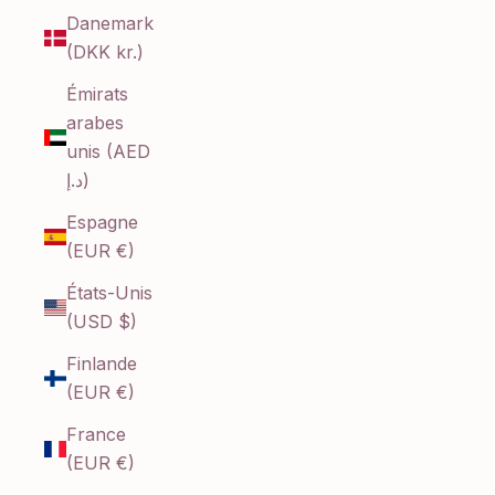
Danemark
(DKK kr.)
Émirats
arabes
unis (AED
د.إ)
Espagne
(EUR €)
États-Unis
(USD $)
Finlande
(EUR €)
France
(EUR €)