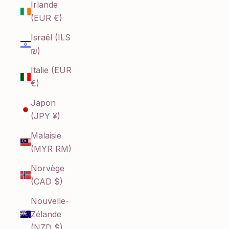
Irlande
(EUR €)
Israël (ILS
₪)
Italie (EUR
€)
Japon
(JPY ¥)
Malaisie
(MYR RM)
Norvège
(CAD $)
Nouvelle-
Zélande
(NZD $)