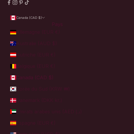
Canada (CAD $)
Pays
Allemagne (EUR €)
Australie (AUD $)
Autriche (EUR €)
Belgique (EUR €)
Canada (CAD $)
Corée du Sud (KRW ₩)
Danemark (DKK kr.)
Émirats arabes unis (AED د.إ)
Espagne (EUR €)